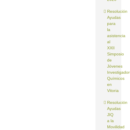
Resolución
Ayudas
para
la
asistencia
al
XXII
Simposio
de
Jóvenes
Investigado
Químicos
en
Vitoria
Resolución
Ayudas
JIQ
a la
Movilidad