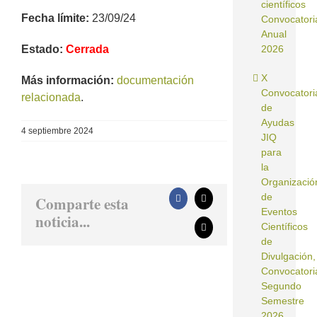
científicos
Fecha límite:
23/09/24
Convocatori
Anual
Estado:
Cerrada
2026
X
Más información:
documentación
Convocatori
relacionada
.
de
Ayudas
4 septiembre 2024
JIQ
para
la
Organizació
de
Comparte esta
Facebook
X
Eventos
noticia...
Científicos
Correo
electrónico
de
Divulgación,
Convocatori
Segundo
Semestre
2026