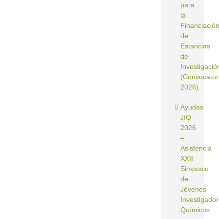
para
la
Financiació
de
Estancias
de
Investigació
(Convocator
2026).
Ayudas
JIQ
2026
–
Asistencia
XXII
Simposio
de
Jóvenes
Investigado
Químicos