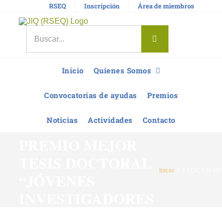
Saltar
RSEQ
Inscripción
Área de miembros
al
contenido
Buscar:
Inicio
Quienes Somos
Convocatorias de ayudas
Premios
Noticias
Actividades
Contacto
II EDICIÓN
PREMIO MEJOR
TESIS DOCTORAL
Inicio
II EDICIÓN 
“JÓVENES
INVESTIGADORES
QUÍMICOS” – 2023