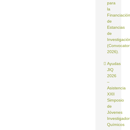
para
la
Financiació
de
Estancias
de
Investigació
(Convocator
2026).
Ayudas
JIQ
2026
–
Asistencia
XXII
Simposio
de
Jóvenes
Investigado
Químicos