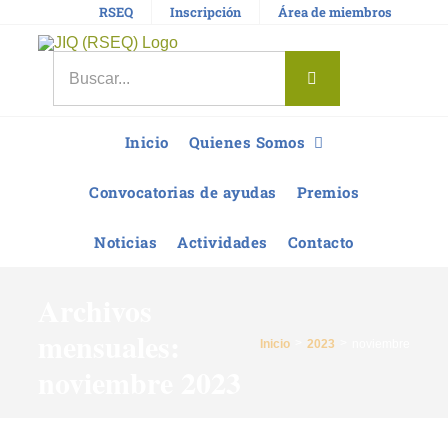
Saltar
RSEQ
Inscripción
Área de miembros
al
contenido
Buscar:
Inicio
Quienes Somos
Convocatorias de ayudas
Premios
Noticias
Actividades
Contacto
Archivos
mensuales:
Inicio
2023
noviembre
noviembre 2023