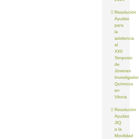
Resolución
Ayudas
para
la
asistencia
al
XXII
Simposio
de
Jóvenes
Investigado
Químicos
en
Vitoria
Resolución
Ayudas
JIQ
a la
Movilidad