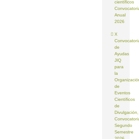
científicos
Convocatori
Anual
2026
X
Convocatori
de
Ayudas
JIQ
para
la
Organizació
de
Eventos
Científicos
de
Divulgación,
Convocatori
Segundo
Semestre
2026