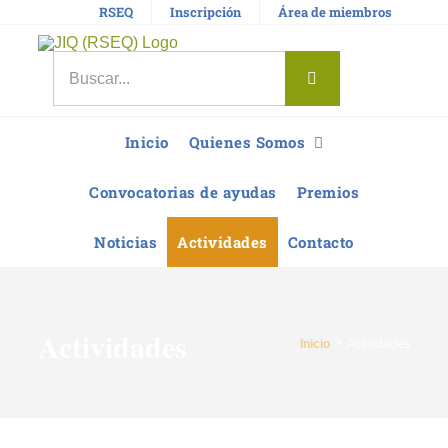
Saltar
RSEQ
Inscripción
Área de miembros
al
contenido
Buscar:
Inicio
Quienes Somos
Convocatorias de ayudas
Premios
Noticias
Actividades
Contacto
Actividades
Inicio
Actividades