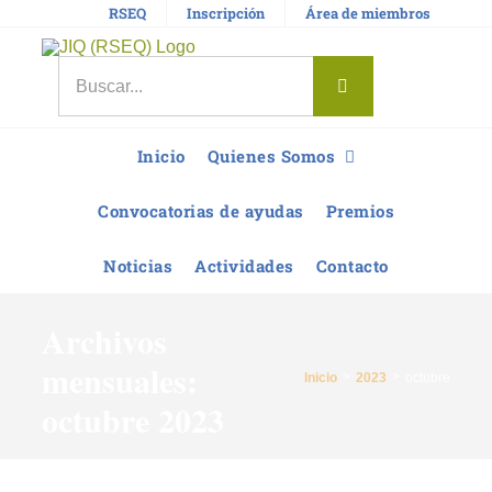
Saltar
RSEQ
Inscripción
Área de miembros
al
contenido
Buscar:
Inicio
Quienes Somos
Convocatorias de ayudas
Premios
Noticias
Actividades
Contacto
Archivos
mensuales:
Inicio
2023
octubre
octubre 2023