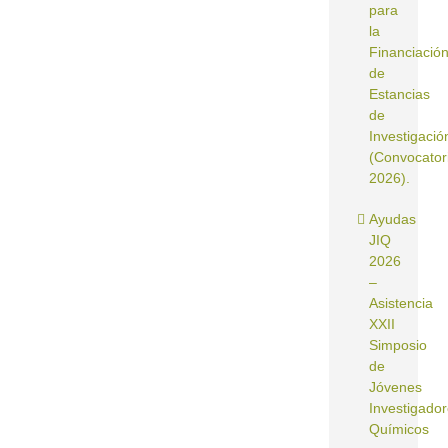
para
la
Financiació
de
Estancias
de
Investigació
(Convocator
2026).
Ayudas
JIQ
2026
–
Asistencia
XXII
Simposio
de
Jóvenes
Investigado
Químicos