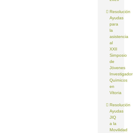
Resolución
Ayudas
para
la
asistencia
al
XXII
Simposio
de
Jóvenes
Investigado
Químicos
en
Vitoria
Resolución
Ayudas
JIQ
a la
Movilidad