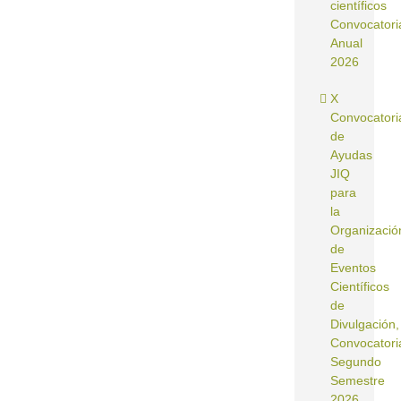
científicos
Convocatori
Anual
2026
X
Convocatori
de
Ayudas
JIQ
para
la
Organizació
de
Eventos
Científicos
de
Divulgación,
Convocatori
Segundo
Semestre
2026