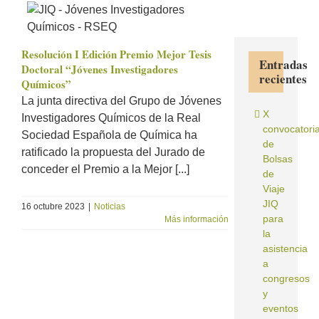
Resolución I Edición Premio Mejor Tesis
Entradas
Doctoral “Jóvenes Investigadores
recientes
Químicos”
La junta directiva del Grupo de Jóvenes
X
Investigadores Químicos de la Real
convocatori
Sociedad Española de Química ha
de
ratificado la propuesta del Jurado de
Bolsas
conceder el Premio a la Mejor [...]
de
Viaje
JIQ
16 octubre 2023
|
Noticias
para
Más información
la
asistencia
a
congresos
y
eventos