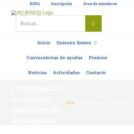
Saltar
RSEQ
Inscripción
Área de miembros
al
contenido
Buscar:
Inicio
Quienes Somos
Convocatorias de ayudas
Premios
Ayudas JIQ
Noticias
Actividades
Contacto
2026 –
Organización
de eventos
Inicio
Ayudas JIQ 2026 – Organización d
científicos de
divulgación
(Primer