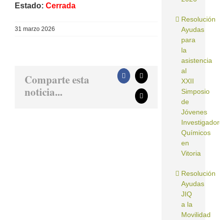
Estado:
Cerrada
Resolución
31 marzo 2026
Ayudas
para
la
asistencia
al
Comparte esta
Facebook
X
XXII
noticia...
Simposio
Correo
de
electrónico
Jóvenes
Investigado
Químicos
en
Vitoria
Resolución
Ayudas
JIQ
a la
Movilidad