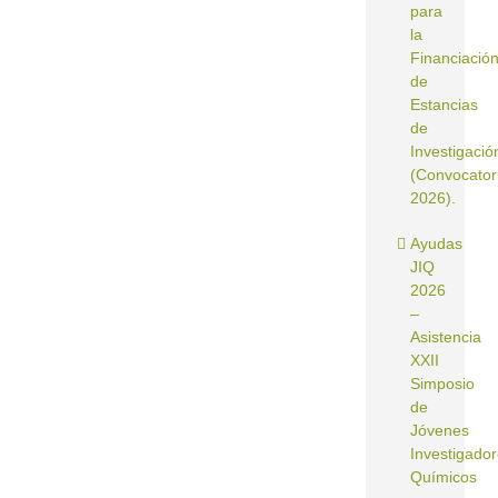
para
la
Financiació
de
Estancias
de
Investigació
(Convocator
2026).
Ayudas
JIQ
2026
–
Asistencia
XXII
Simposio
de
Jóvenes
Investigado
Químicos