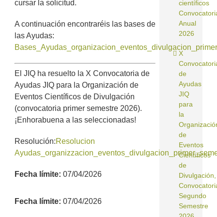
cursar la solicitud.
científicos
Convocatori
Anual
A continuación encontraréis las bases de
2026
las Ayudas:
Bases_Ayudas_organizacion_eventos_divulgacion_prime
X
Convocatori
El JIQ ha resuelto la X Convocatoria de
de
Ayudas
Ayudas JIQ para la Organización de
JIQ
Eventos Científicos de Divulgación
para
(convocatoria primer semestre 2026).
la
¡Enhorabuena a las seleccionadas!
Organizació
de
Resolución:
Resolucion
Eventos
Ayudas_organizzacion_eventos_divulgacion_primer_seme
Científicos
de
Fecha límite:
07/04/2026
Divulgación,
Convocatori
Segundo
Fecha límite:
07/04/2026
Semestre
2026