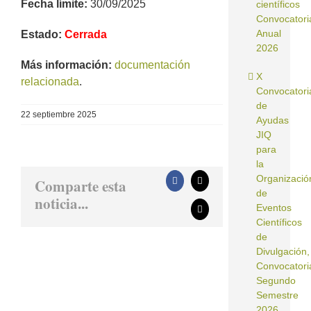
Fecha límite:
30/09/2025
científicos
Convocatori
Anual
Estado:
Cerrada
2026
Más información:
documentación
X
relacionada
.
Convocatori
de
22 septiembre 2025
Ayudas
JIQ
para
la
Organizació
Comparte esta
Facebook
X
de
noticia...
Eventos
Correo
electrónico
Científicos
de
Divulgación,
Convocatori
Segundo
Semestre
2026