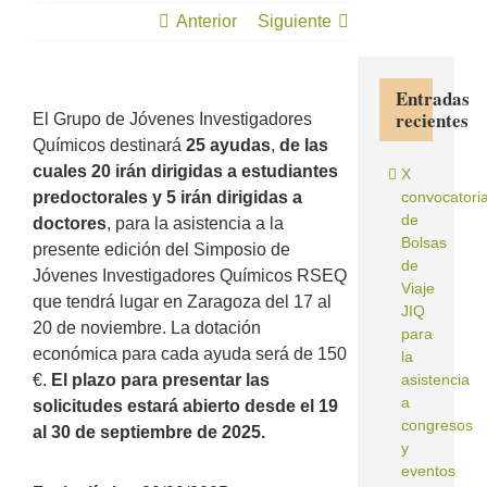
Químicos
Anterior
Siguiente
Entradas
recientes
El Grupo de Jóvenes Investigadores
Químicos destinará
25 ayudas
,
de las
cuales 20 irán dirigidas a estudiantes
X
predoctorales y 5 irán dirigidas a
convocatori
de
doctores
, para la asistencia a la
Bolsas
presente edición del Simposio de
de
Jóvenes Investigadores Químicos RSEQ
Viaje
que tendrá lugar en Zaragoza del 17 al
JIQ
20 de noviembre. La dotación
para
económica para cada ayuda será de 150
la
€.
El plazo para presentar las
asistencia
a
solicitudes estará abierto desde el 19
congresos
al 30 de septiembre de 2025.
y
eventos