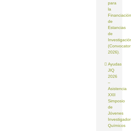
para
la
Financiació
de
Estancias
de
Investigació
(Convocator
2026).
Ayudas
JIQ
2026
–
Asistencia
XXII
Simposio
de
Jóvenes
Investigado
Químicos