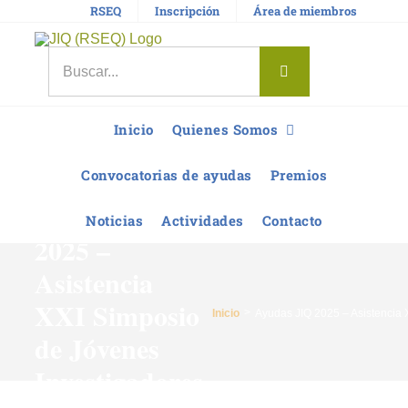
Saltar
RSEQ
Inscripción
Área de miembros
al
contenido
Buscar:
Inicio
Quienes Somos
Convocatorias de ayudas
Premios
Ayudas JIQ
Noticias
Actividades
Contacto
2025 –
Asistencia
XXI Simposio
Inicio
Ayudas JIQ 2025 – Asistencia 
de Jóvenes
Investigadores