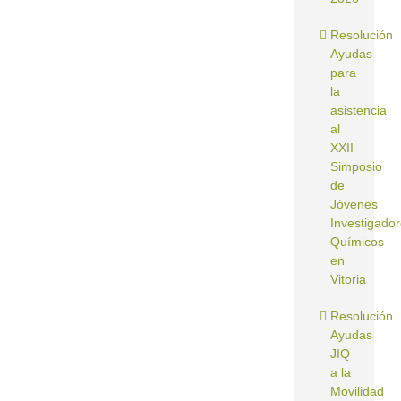
Resolución
Ayudas
para
la
asistencia
al
XXII
Simposio
de
Jóvenes
Investigado
Químicos
en
Vitoria
Resolución
Ayudas
JIQ
a la
Movilidad