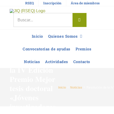
Saltar
RSEQ
Inscripción
Área de miembros
al
contenido
Buscar:
Inicio
Quienes Somos
Convocatorias de ayudas
Premios
Resolución de
Noticias
Actividades
Contacto
la IV Edición
Premio Mejor
tesis doctoral
Inicio
Noticias
Resolución de la IV
«Jóvenes
investigadores