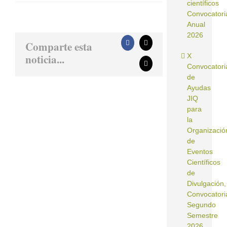
científicos
Convocatori
Anual
2026
Comparte esta
Facebook
X
noticia...
X
Correo
Convocatori
electrónico
de
Ayudas
JIQ
para
la
Organizació
de
Eventos
Científicos
de
Divulgación,
Convocatori
Segundo
Semestre
2026