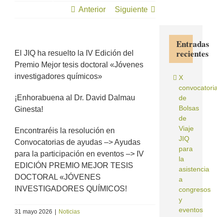
químicos»
Anterior
Siguiente
Entradas
recientes
El JIQ ha resuelto la IV Edición del
Premio Mejor tesis doctoral «Jóvenes
investigadores químicos»
X
convocatori
¡Enhorabuena al Dr. David Dalmau
de
Bolsas
Ginesta!
de
Viaje
Encontraréis la resolución en
JIQ
Convocatorias de ayudas –> Ayudas
para
para la participación en eventos –> IV
la
EDICIÓN PREMIO MEJOR TESIS
asistencia
DOCTORAL «JÓVENES
a
INVESTIGADORES QUÍMICOS!
congresos
y
eventos
31 mayo 2026
|
Noticias