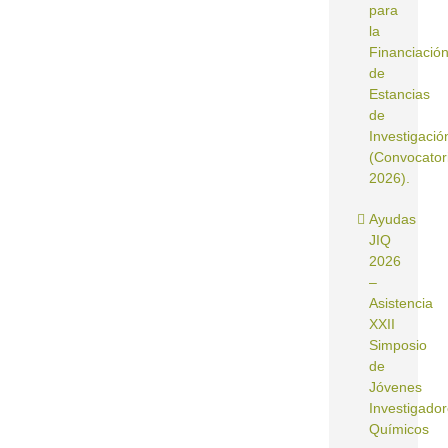
para
la
Financiació
de
Estancias
de
Investigació
(Convocator
2026).
Ayudas
JIQ
2026
–
Asistencia
XXII
Simposio
de
Jóvenes
Investigado
Químicos