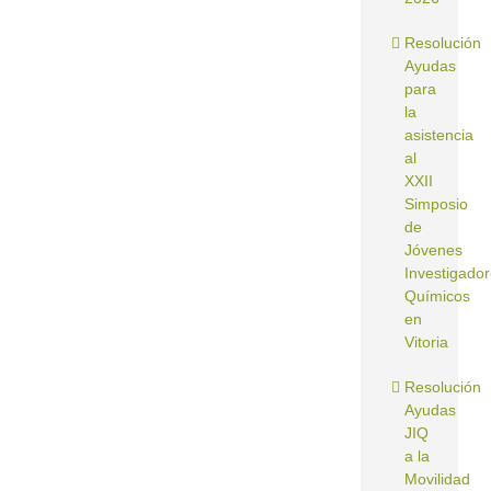
Resolución
Ayudas
para
la
asistencia
al
XXII
Simposio
de
Jóvenes
Investigado
Químicos
en
Vitoria
Resolución
Ayudas
JIQ
a la
Movilidad